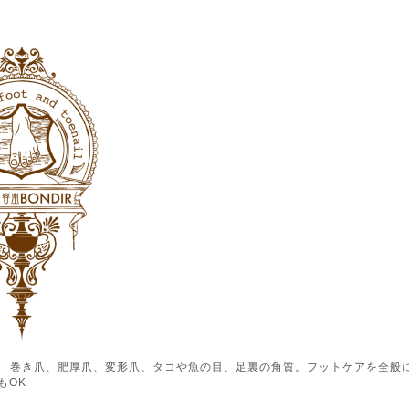
ル） 巻き爪、肥厚爪、変形爪、タコや魚の目、足裏の角質。フットケアを全般
もOK