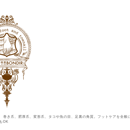
ル） 巻き爪、肥厚爪、変形爪、タコや魚の目、足裏の角質。フットケアを全般
もOK