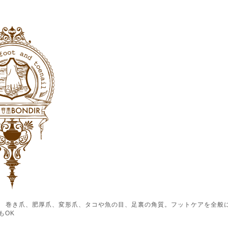
ル） 巻き爪、肥厚爪、変形爪、タコや魚の目、足裏の角質。フットケアを全般
もOK