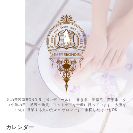
足の美容室BONDIR（ボンディール） 巻き爪、肥厚爪、変形爪、タ
コや魚の目、足裏の角質。フットケアを全般に行っています。大阪を
中心に営業する足のためのサロンです。爪切りだけでもOK
カレンダー