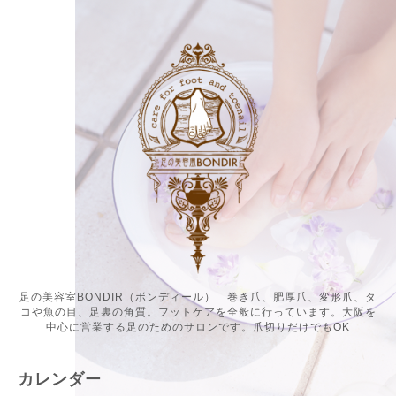
足の美容室BONDIR（ボンディール） 巻き爪、肥厚爪、変形爪、タ
コや魚の目、足裏の角質。フットケアを全般に行っています。大阪を
中心に営業する足のためのサロンです。爪切りだけでもOK
カレンダー