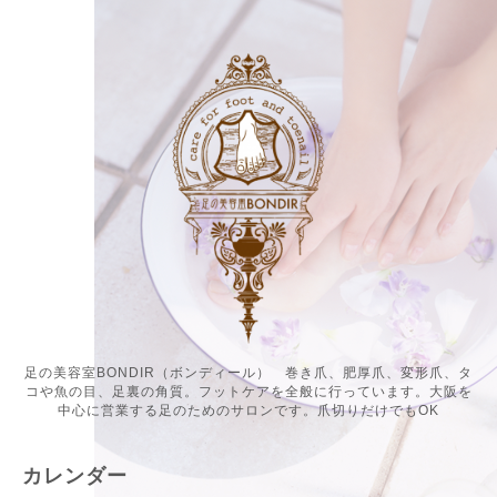
足の美容室BONDIR（ボンディール） 巻き爪、肥厚爪、変形爪、タ
コや魚の目、足裏の角質。フットケアを全般に行っています。大阪を
中心に営業する足のためのサロンです。爪切りだけでもOK
カレンダー