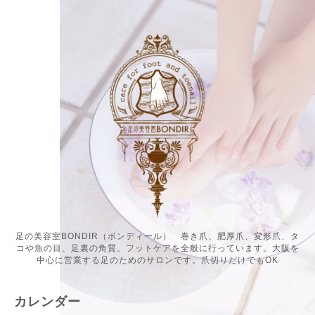
足の美容室BONDIR（ボンディール） 巻き爪、肥厚爪、変形爪、タ
コや魚の目、足裏の角質。フットケアを全般に行っています。大阪を
中心に営業する足のためのサロンです。爪切りだけでもOK
カレンダー