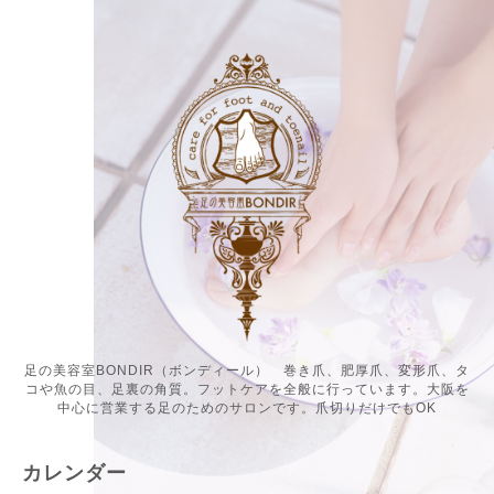
足の美容室BONDIR（ボンディール） 巻き爪、肥厚爪、変形爪、タ
コや魚の目、足裏の角質。フットケアを全般に行っています。大阪を
中心に営業する足のためのサロンです。爪切りだけでもOK
カレンダー