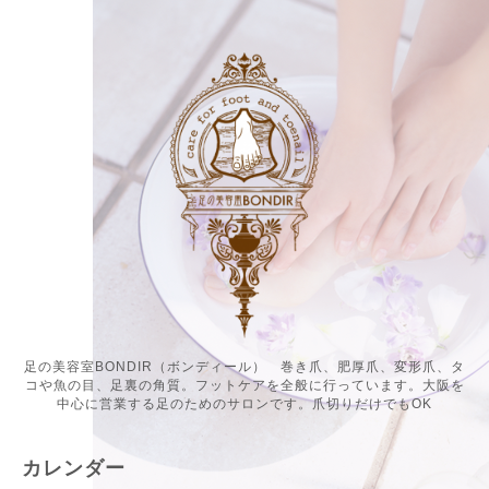
足の美容室BONDIR（ボンディール） 巻き爪、肥厚爪、変形爪、タ
コや魚の目、足裏の角質。フットケアを全般に行っています。大阪を
中心に営業する足のためのサロンです。爪切りだけでもOK
カレンダー