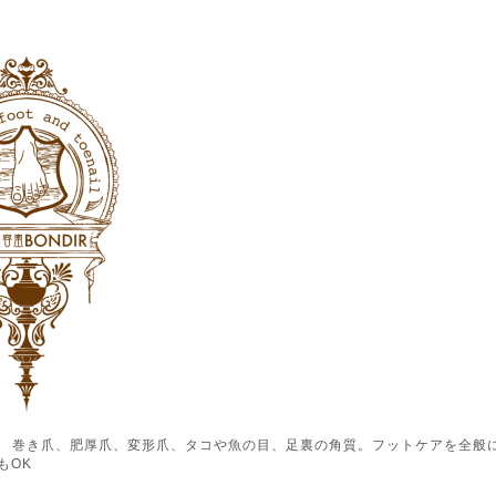
ル） 巻き爪、肥厚爪、変形爪、タコや魚の目、足裏の角質。フットケアを全般
もOK