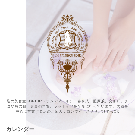
足の美容室BONDIR（ボンディール） 巻き爪、肥厚爪、変形爪、タ
コや魚の目、足裏の角質。フットケアを全般に行っています。大阪を
中心に営業する足のためのサロンです。爪切りだけでもOK
カレンダー