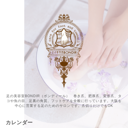
足の美容室BONDIR（ボンディール） 巻き爪、肥厚爪、変形爪、タ
コや魚の目、足裏の角質。フットケアを全般に行っています。大阪を
中心に営業する足のためのサロンです。爪切りだけでもOK
カレンダー