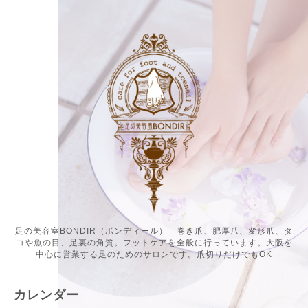
足の美容室BONDIR（ボンディール） 巻き爪、肥厚爪、変形爪、タ
コや魚の目、足裏の角質。フットケアを全般に行っています。大阪を
中心に営業する足のためのサロンです。爪切りだけでもOK
カレンダー