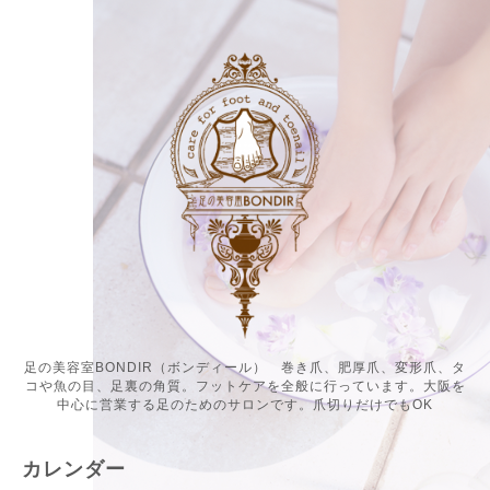
足の美容室BONDIR（ボンディール） 巻き爪、肥厚爪、変形爪、タ
コや魚の目、足裏の角質。フットケアを全般に行っています。大阪を
中心に営業する足のためのサロンです。爪切りだけでもOK
カレンダー