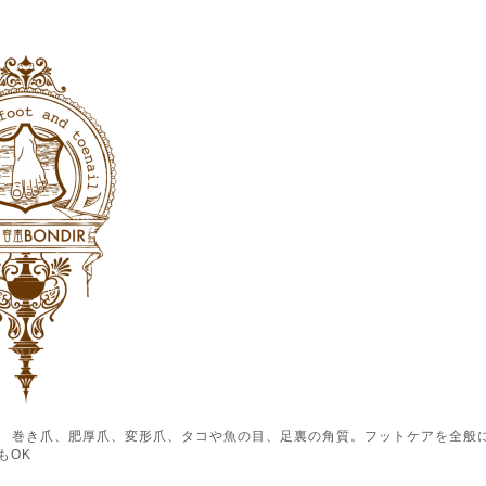
ル） 巻き爪、肥厚爪、変形爪、タコや魚の目、足裏の角質。フットケアを全般
もOK