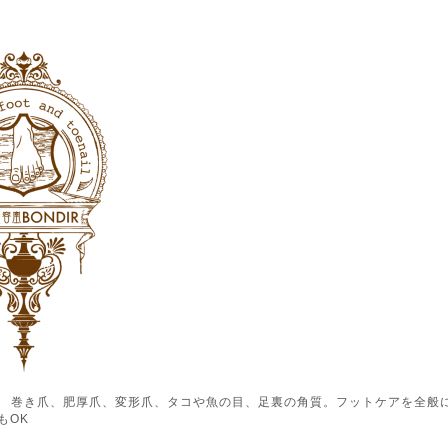
ル） 巻き爪、肥厚爪、変形爪、タコや魚の目、足裏の角質。フットケアを全般
もOK