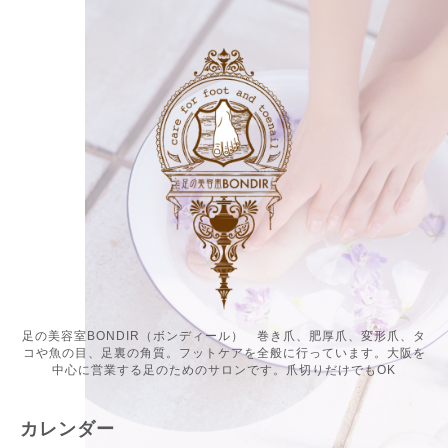
足の美容室BONDIR（ボンディール） 巻き爪、肥厚爪、変形爪、タ
コや魚の目、足裏の角質。フットケアを全般に行っています。大阪を
中心に営業する足のためのサロンです。爪切りだけでもOK
カレンダー