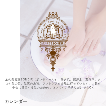
足の美容室BONDIR（ボンディール） 巻き爪、肥厚爪、変形爪、タ
コや魚の目、足裏の角質。フットケアを全般に行っています。大阪を
中心に営業する足のためのサロンです。爪切りだけでもOK
カレンダー