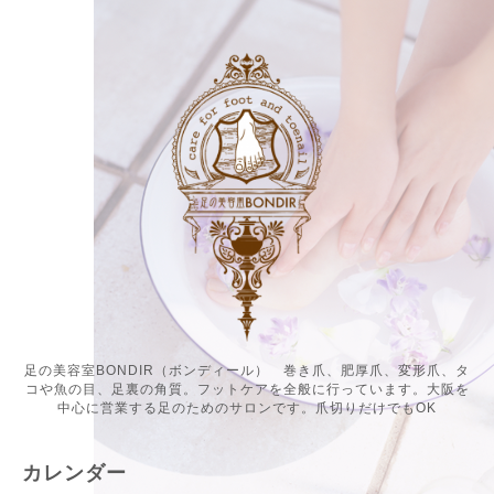
足の美容室BONDIR（ボンディール） 巻き爪、肥厚爪、変形爪、タ
コや魚の目、足裏の角質。フットケアを全般に行っています。大阪を
中心に営業する足のためのサロンです。爪切りだけでもOK
カレンダー