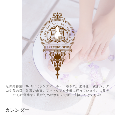
足の美容室BONDIR（ボンディール） 巻き爪、肥厚爪、変形爪、タ
コや魚の目、足裏の角質。フットケアを全般に行っています。大阪を
中心に営業する足のためのサロンです。爪切りだけでもOK
カレンダー