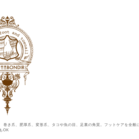
ル） 巻き爪、肥厚爪、変形爪、タコや魚の目、足裏の角質。フットケアを全般
もOK