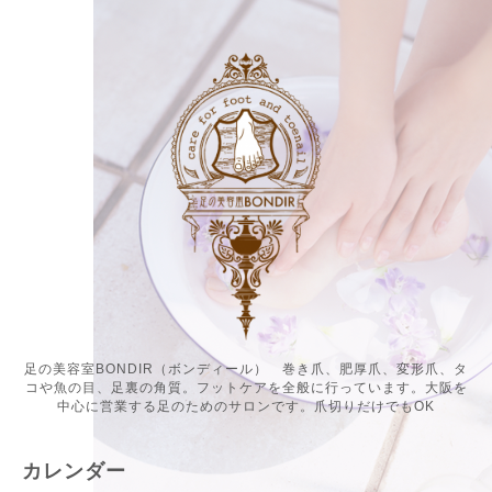
足の美容室BONDIR（ボンディール） 巻き爪、肥厚爪、変形爪、タ
コや魚の目、足裏の角質。フットケアを全般に行っています。大阪を
中心に営業する足のためのサロンです。爪切りだけでもOK
カレンダー