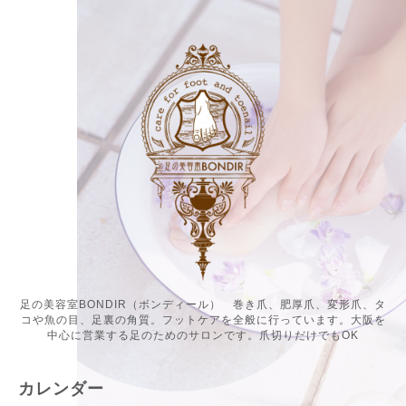
足の美容室BONDIR（ボンディール） 巻き爪、肥厚爪、変形爪、タ
コや魚の目、足裏の角質。フットケアを全般に行っています。大阪を
中心に営業する足のためのサロンです。爪切りだけでもOK
カレンダー