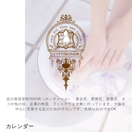
足の美容室BONDIR（ボンディール） 巻き爪、肥厚爪、変形爪、タ
コや魚の目、足裏の角質。フットケアを全般に行っています。大阪を
中心に営業する足のためのサロンです。爪切りだけでもOK
カレンダー