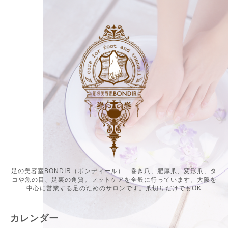
足の美容室BONDIR（ボンディール） 巻き爪、肥厚爪、変形爪、タ
コや魚の目、足裏の角質。フットケアを全般に行っています。大阪を
中心に営業する足のためのサロンです。爪切りだけでもOK
カレンダー