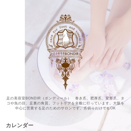
足の美容室BONDIR（ボンディール） 巻き爪、肥厚爪、変形爪、タ
コや魚の目、足裏の角質。フットケアを全般に行っています。大阪を
中心に営業する足のためのサロンです。爪切りだけでもOK
カレンダー