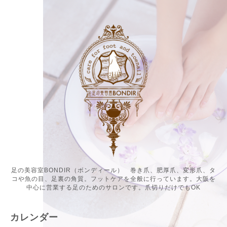
足の美容室BONDIR（ボンディール） 巻き爪、肥厚爪、変形爪、タ
コや魚の目、足裏の角質。フットケアを全般に行っています。大阪を
中心に営業する足のためのサロンです。爪切りだけでもOK
カレンダー