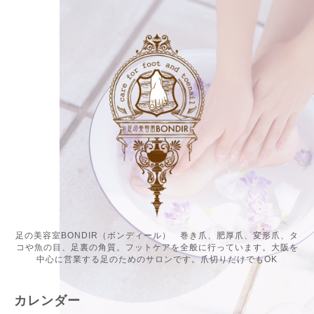
足の美容室BONDIR（ボンディール） 巻き爪、肥厚爪、変形爪、タ
コや魚の目、足裏の角質。フットケアを全般に行っています。大阪を
中心に営業する足のためのサロンです。爪切りだけでもOK
カレンダー