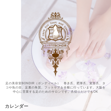
足の美容室BONDIR（ボンディール） 巻き爪、肥厚爪、変形爪、タ
コや魚の目、足裏の角質。フットケアを全般に行っています。大阪を
中心に営業する足のためのサロンです。爪切りだけでもOK
カレンダー