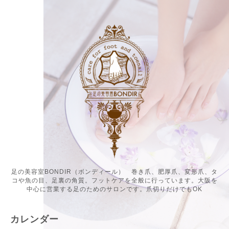
足の美容室BONDIR（ボンディール） 巻き爪、肥厚爪、変形爪、タ
コや魚の目、足裏の角質。フットケアを全般に行っています。大阪を
中心に営業する足のためのサロンです。爪切りだけでもOK
カレンダー