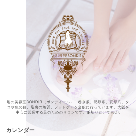
足の美容室BONDIR（ボンディール） 巻き爪、肥厚爪、変形爪、タ
コや魚の目、足裏の角質。フットケアを全般に行っています。大阪を
中心に営業する足のためのサロンです。爪切りだけでもOK
カレンダー