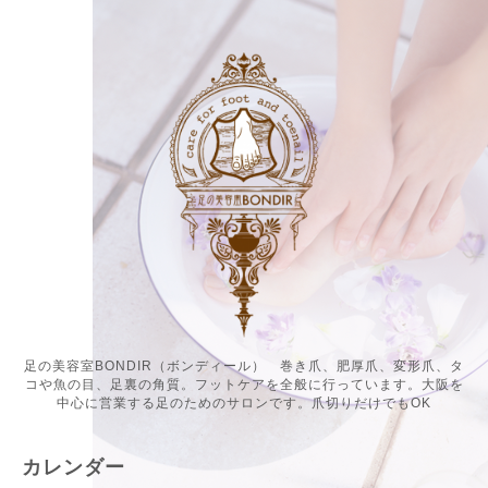
足の美容室BONDIR（ボンディール） 巻き爪、肥厚爪、変形爪、タ
コや魚の目、足裏の角質。フットケアを全般に行っています。大阪を
中心に営業する足のためのサロンです。爪切りだけでもOK
カレンダー