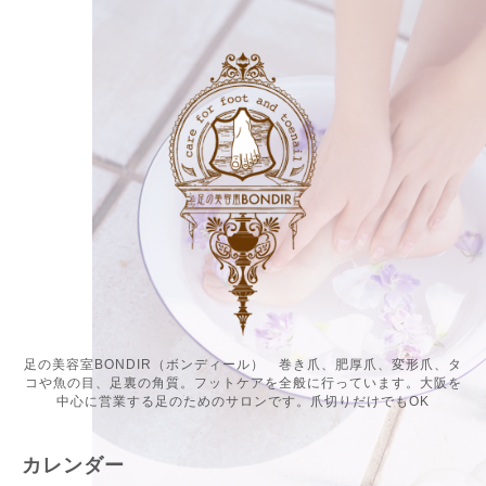
足の美容室BONDIR（ボンディール） 巻き爪、肥厚爪、変形爪、タ
コや魚の目、足裏の角質。フットケアを全般に行っています。大阪を
中心に営業する足のためのサロンです。爪切りだけでもOK
カレンダー