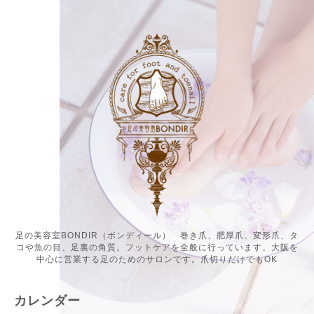
足の美容室BONDIR（ボンディール） 巻き爪、肥厚爪、変形爪、タ
コや魚の目、足裏の角質。フットケアを全般に行っています。大阪を
中心に営業する足のためのサロンです。爪切りだけでもOK
カレンダー