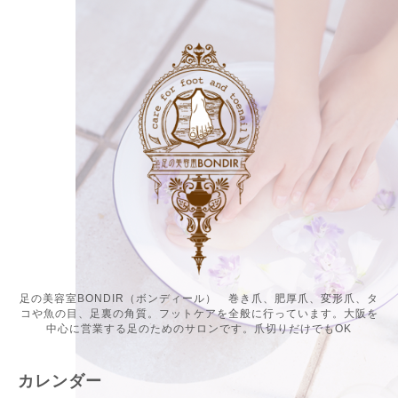
足の美容室BONDIR（ボンディール） 巻き爪、肥厚爪、変形爪、タ
コや魚の目、足裏の角質。フットケアを全般に行っています。大阪を
中心に営業する足のためのサロンです。爪切りだけでもOK
カレンダー