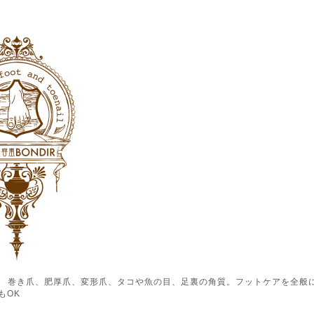
ル） 巻き爪、肥厚爪、変形爪、タコや魚の目、足裏の角質。フットケアを全般
もOK