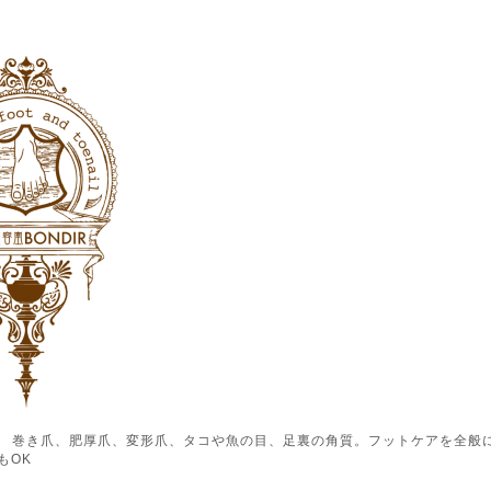
ル） 巻き爪、肥厚爪、変形爪、タコや魚の目、足裏の角質。フットケアを全般
もOK