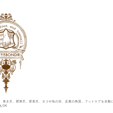
ル） 巻き爪、肥厚爪、変形爪、タコや魚の目、足裏の角質。フットケアを全般
もOK