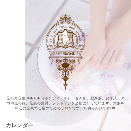
足の美容室BONDIR（ボンディール） 巻き爪、肥厚爪、変形爪、タ
コや魚の目、足裏の角質。フットケアを全般に行っています。大阪を
中心に営業する足のためのサロンです。爪切りだけでもOK
カレンダー