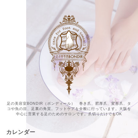
足の美容室BONDIR（ボンディール） 巻き爪、肥厚爪、変形爪、タ
コや魚の目、足裏の角質。フットケアを全般に行っています。大阪を
中心に営業する足のためのサロンです。爪切りだけでもOK
カレンダー