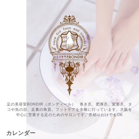
足の美容室BONDIR（ボンディール） 巻き爪、肥厚爪、変形爪、タ
コや魚の目、足裏の角質。フットケアを全般に行っています。大阪を
中心に営業する足のためのサロンです。爪切りだけでもOK
カレンダー