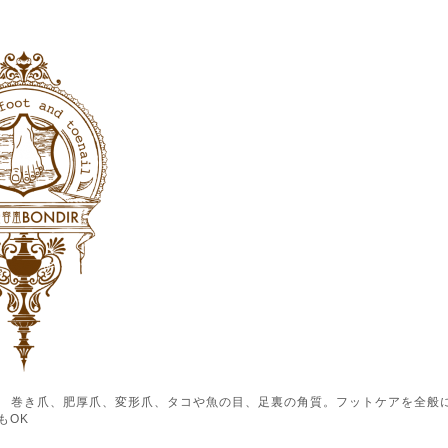
ル） 巻き爪、肥厚爪、変形爪、タコや魚の目、足裏の角質。フットケアを全般
もOK