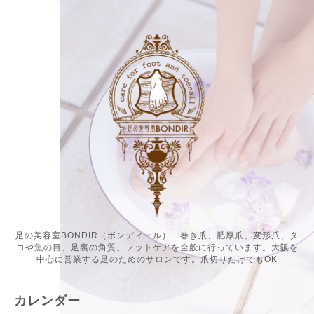
足の美容室BONDIR（ボンディール） 巻き爪、肥厚爪、変形爪、タ
コや魚の目、足裏の角質。フットケアを全般に行っています。大阪を
中心に営業する足のためのサロンです。爪切りだけでもOK
カレンダー