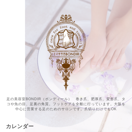
足の美容室BONDIR（ボンディール） 巻き爪、肥厚爪、変形爪、タ
コや魚の目、足裏の角質。フットケアを全般に行っています。大阪を
中心に営業する足のためのサロンです。爪切りだけでもOK
カレンダー