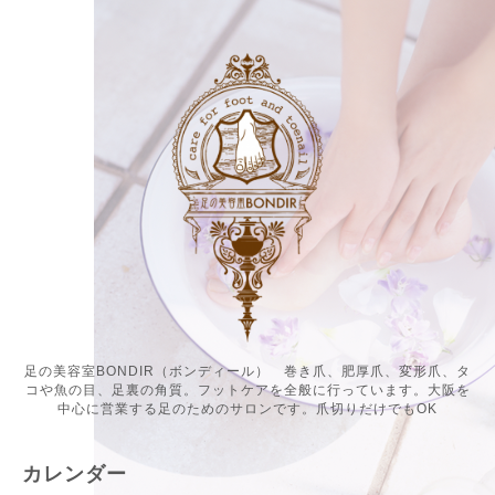
足の美容室BONDIR（ボンディール） 巻き爪、肥厚爪、変形爪、タ
コや魚の目、足裏の角質。フットケアを全般に行っています。大阪を
中心に営業する足のためのサロンです。爪切りだけでもOK
カレンダー