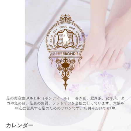
足の美容室BONDIR（ボンディール） 巻き爪、肥厚爪、変形爪、タ
コや魚の目、足裏の角質。フットケアを全般に行っています。大阪を
中心に営業する足のためのサロンです。爪切りだけでもOK
カレンダー