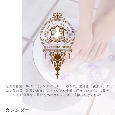
足の美容室BONDIR（ボンディール） 巻き爪、肥厚爪、変形爪、タ
コや魚の目、足裏の角質。フットケアを全般に行っています。大阪を
中心に営業する足のためのサロンです。爪切りだけでもOK
カレンダー