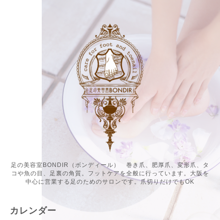
足の美容室BONDIR（ボンディール） 巻き爪、肥厚爪、変形爪、タ
コや魚の目、足裏の角質。フットケアを全般に行っています。大阪を
中心に営業する足のためのサロンです。爪切りだけでもOK
カレンダー