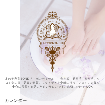
足の美容室BONDIR（ボンディール） 巻き爪、肥厚爪、変形爪、タ
コや魚の目、足裏の角質。フットケアを全般に行っています。大阪を
中心に営業する足のためのサロンです。爪切りだけでもOK
カレンダー