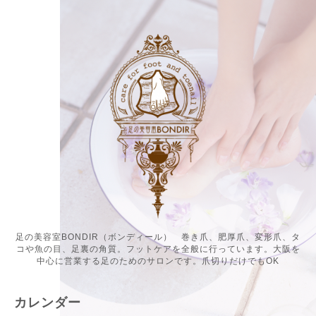
足の美容室BONDIR（ボンディール） 巻き爪、肥厚爪、変形爪、タ
コや魚の目、足裏の角質。フットケアを全般に行っています。大阪を
中心に営業する足のためのサロンです。爪切りだけでもOK
カレンダー